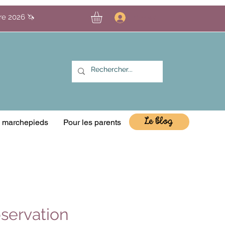
bre 2026 🦄
Connexion
Le blog
& marchepieds
Pour les parents
bservation