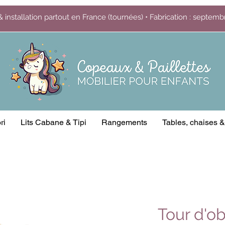
& installation partout en France (tournées) • Fabrication : septem
ri
Lits Cabane & Tipi
Rangements
Tables, chaises 
Tour d'o