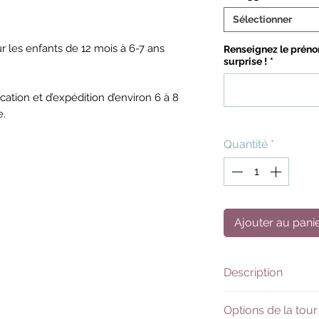
Sélectionner
r les enfants de 12 mois à 6-7 ans
Renseignez le préno
surprise !
*
ication et d’expédition d’environ 6 à 8
e.
Quantité
*
Ajouter au pani
Description
Prenez votre env
Options de la tour
notre Tour d’Obse