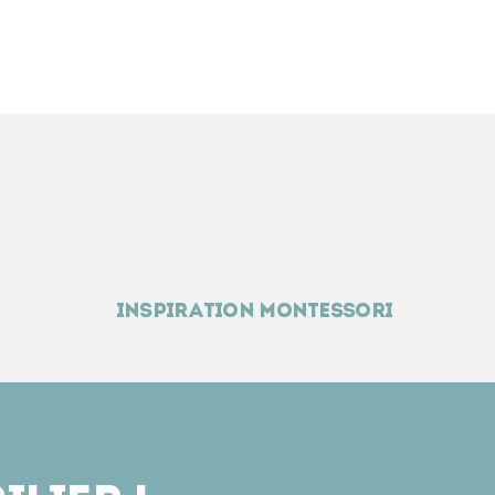
votre cuisine ou salle de bain.
formulaire pour
personnaliser
oir un devis détaillé sous 48h.
Inspiration montessori