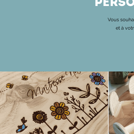
Perso
Vous souhai
et à vot