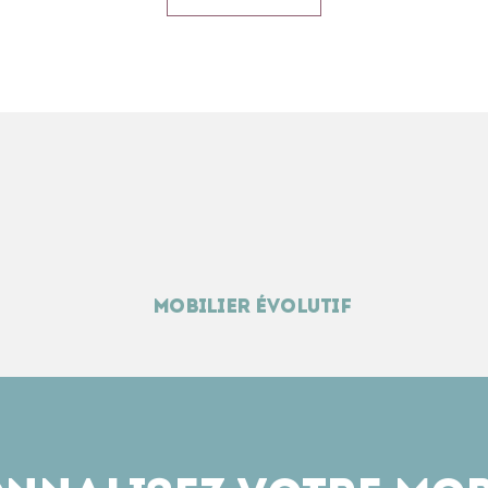
parfaitement à 
Remplissez notre 
votre tour
et recev
mobilier évolutif