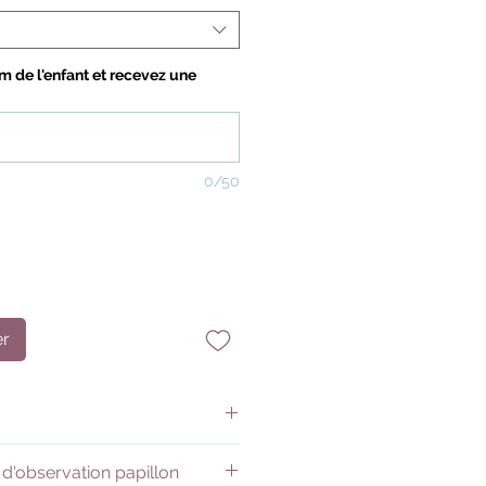
m de l'enfant et recevez une
0/50
er
ol vers l’autonomie avec
 d'observation papillon
rvation Papillon 🦋