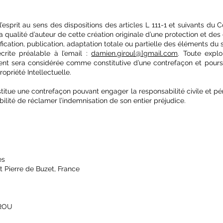
esprit au sens des dispositions des articles L 111-1 et suivants du Co
 qualité d’auteur de cette création originale d’une protection et des d
ication, publication, adaptation totale ou partielle des éléments du 
 écrite préalable à l’email :
damien.girou[@]gmail.com
. Toute explo
ent sera considérée comme constitutive d’une contrefaçon et pours
opriété Intellectuelle.
titue une contrefaçon pouvant engager la responsabilité civile et pé
bilité de réclamer l’indemnisation de son entier préjudice.
es
t Pierre de Buzet, France
IROU