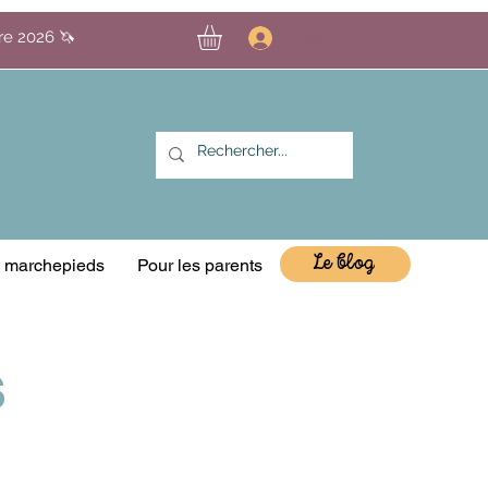
bre 2026 🦄
Connexion
Le blog
& marchepieds
Pour les parents
S