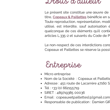
Droits d'auteur
Le présent site constitue une œuvre de l’
titre,
Copeaux & Paillettes
bénéficie en sa
Toute reproduction, représentation, modif
utilisé, est interdite, sauf autorisation
quelconque de ces éléments qu’il conti
articles L.335-2 et suivants du Code de Pr
Le non-respect de ces interdictions cons
Copeaux et Paillettes se réserve la possi
Entreprise
Micro entreprise
Nom de la Société : Copeaux et Paillett
Adresse : 451 route de Lacarrère 47160 S
Tél : +33 (0) 662155719
SIRET : 489719385 00036
Email :
copeauxetpaillettes[@]gmail.com
Responsable de publication : Damien G