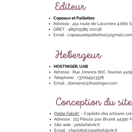
Editeur
Copeaux et Paillettes
Adresse : 451 route de Lacarrère 47160 S
SIRET : 489719385 00036
Email :
copeauxetpaillettes[@]gmail.com
Hebergeur
HOSTINGER, UAB
Adresse : Rue Jonavos 60C, Kaunas 4419
Téléphone : +37064503378
Email : domains[@]hostinger.com
Conception du site
Petite FabriK'
- Copilote des artisans cr
Adresse : 213 Plessis pas Brunet 44390 
Site web : petitefabrik.fr
Email : charlotte[@]petitefabrik.fr