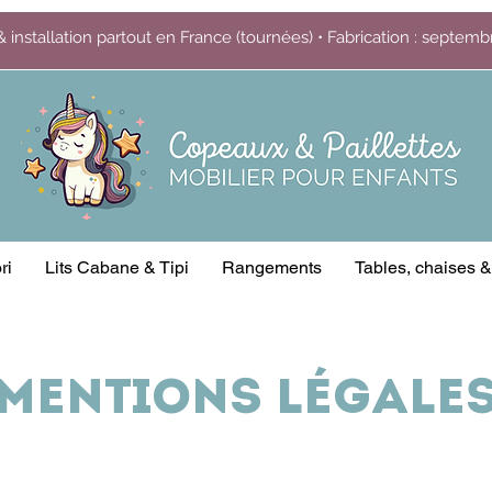
& installation partout en France (tournées) • Fabrication : septem
ri
Lits Cabane & Tipi
Rangements
Tables, chaises 
MENTIONS LÉGALE