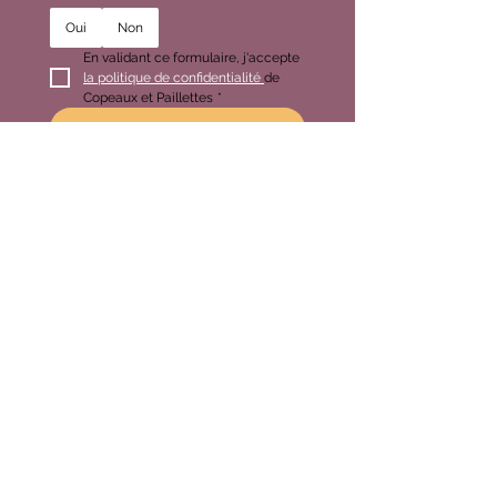
Oui
Non
En validant ce formulaire, j'accepte 
la politique de confidentialité 
de 
Copeaux et Paillettes
*
S'inscrire
Vos retours