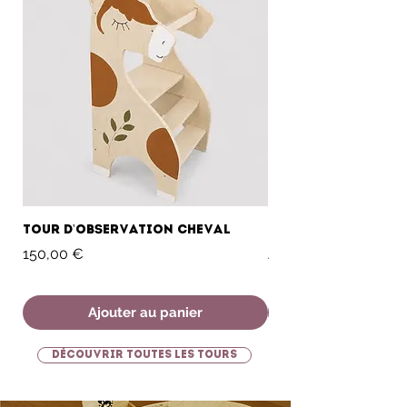
Tour d'observation Cheval
Tour d'observati
Prix
Prix promotionnel
150,00 €
À partir de
Ajouter au panier
Découvrir toutes les tours