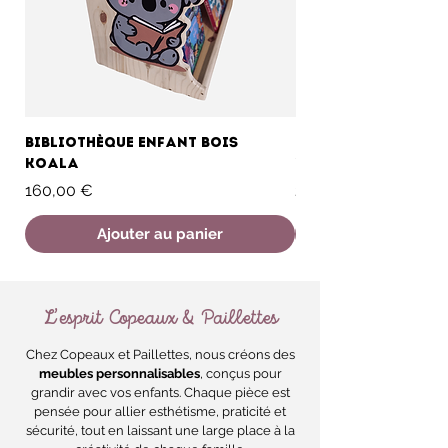
Bibliothèque enfant bois
Coffre à jouet en
Koala
"Aventure"
Prix
Prix
160,00 €
250,00 €
Ajouter au panier
L’esprit Copeaux & Paillettes
Chez Copeaux et Paillettes, nous créons des
meubles personnalisables
, conçus pour
grandir avec vos enfants. Chaque pièce est
pensée pour allier esthétisme, praticité et
sécurité, tout en laissant une large place à la