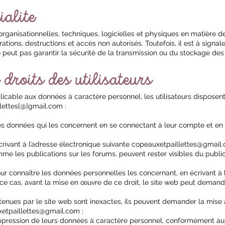
ialite
ganisationnelles, techniques, logicielles et physiques en matière d
ations, destructions et accès non autorisés. Toutefois, il est à signal
peut pas garantir la sécurité de la transmission ou du stockage des 
droits des utilisateurs
icable aux données à caractère personnel, les utilisateurs disposent d
llettes[@]gmail.com :
les données qui les concernent en se connectant à leur compte et en
rivant à l’adresse électronique suivante
copeauxetpaillettes@gmail
mme les publications sur les forums, peuvent rester visibles du publi
our connaître les données personnelles les concernant, en écrivant à 
 cas, avant la mise en œuvre de ce droit, le site web peut demander 
enues par le site web sont inexactes, ils peuvent demander la mise à
etpaillettes@gmail.com
;
ppression de leurs données à caractère personnel, conformément aux