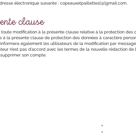
adresse électronique suivante : copeauxetpaillettes[@]gmail.com.
ente clause
r toute modification à la présente clause relative à la protection de
 à la présente clause de protection des données à caractère personn
eb informera également les utilisateurs de la modification par messag
ilisateur n’est pas d’accord avec les termes de la nouvelle rédaction 
de supprimer son compte.
mobilier petite enfance en bois
our Montessori d'observation
L'Atelier
its cabane & lits tipi
Le blog