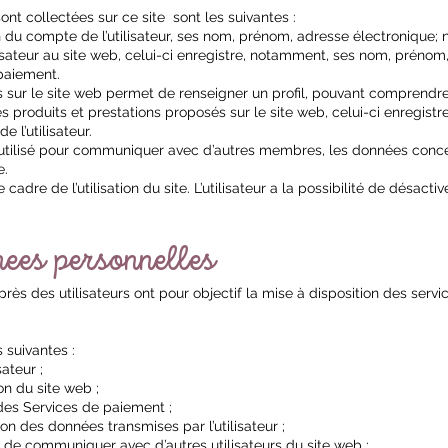
nt collectées sur ce site sont les suivantes :
 du compte de l’utilisateur, ses nom, prénom, adresse électronique; n
lisateur au site web, celui-ci enregistre, notamment, ses nom, prénom,
 paiement.
évues sur le site web permet de renseigner un profil, pouvant compren
produits et prestations proposés sur le site web, celui-ci enregistr
 l’utilisateur.
utilisé pour communiquer avec d’autres membres, les données concer
e.
e cadre de l’utilisation du site. L’utilisateur a la possibilité de désac
nees personnelles
s des utilisateurs ont pour objectif la mise à disposition des servic
s suivantes :
sateur ;
n du site web ;
 des Services de paiement ;
ation des données transmises par l’utilisateur ;
ité de communiquer avec d’autres utilisateurs du site web ;