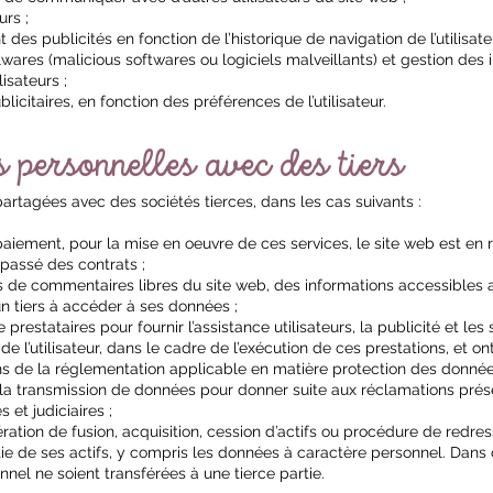
urs ;
 des publicités en fonction de l’historique de navigation de l’utilisat
ares (malicious softwares ou logiciels malveillants) et gestion des i
isateurs ;
icitaires, en fonction des préférences de l’utilisateur.
 personnelles avec des tiers
rtagées avec des sociétés tierces, dans les cas suivants :
e paiement, pour la mise en oeuvre de ces services, le site web est en
 passé des contrats ;
nes de commentaires libres du site web, des informations accessibles a
’un tiers à accéder à ses données ;
prestataires pour fournir l’assistance utilisateurs, la publicité et le
 l’utilisateur, dans le cadre de l’exécution de ces prestations, et on
ions de la réglementation applicable en matière protection des donnée
tuer la transmission de données pour donner suite aux réclamations pré
et judiciaires ;
ration de fusion, acquisition, cession d’actifs ou procédure de redres
 de ses actifs, y compris les données à caractère personnel. Dans ce
nel ne soient transférées à une tierce partie.