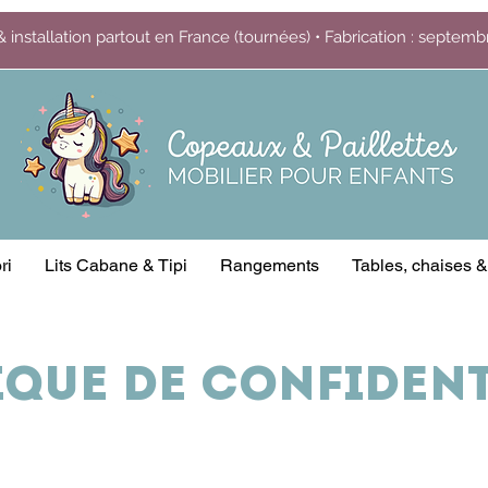
& installation partout en France (tournées) • Fabrication : septem
ri
Lits Cabane & Tipi
Rangements
Tables, chaises 
ique de confident