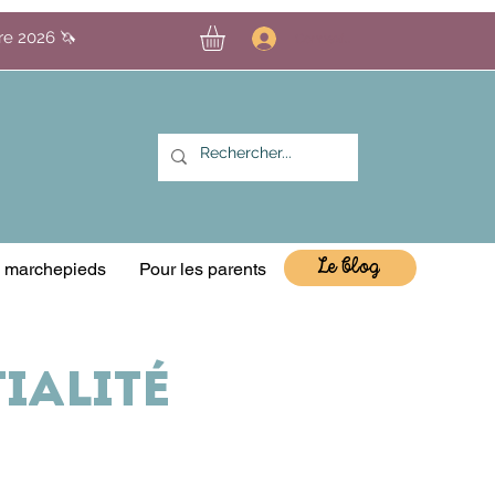
bre 2026 🦄
Connexion
Le blog
& marchepieds
Pour les parents
ialité