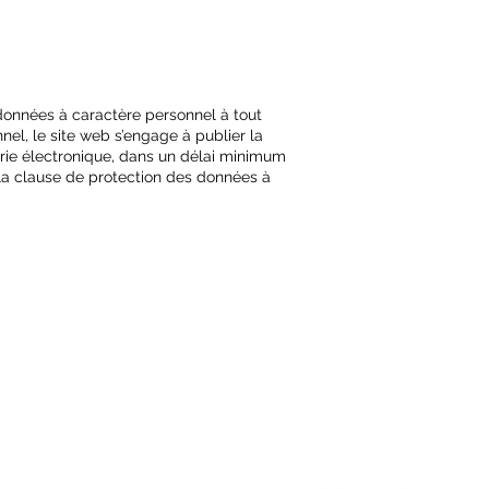
s données à caractère personnel à tout
el, le site web s’engage à publier la
erie électronique, dans un délai minimum
de la clause de protection des données à
Haut de page
Suivez-nous