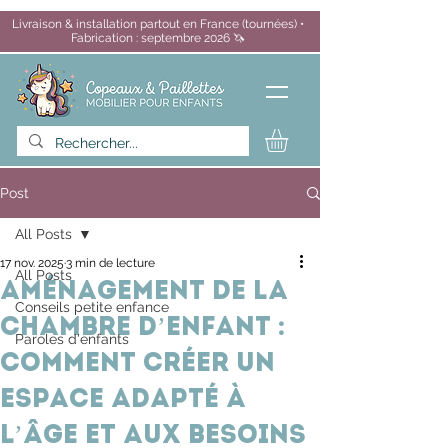
Livraison & installation partout en France (tournées) •
Fabrication : septembre 2026 🦄
Post
All Posts
17 nov. 2025
3 min de lecture
All Posts
Aménagement de la
Conseils petite enfance
chambre d’enfant :
Paroles d'enfants
comment créer un
espace adapté à
l’âge et aux besoins