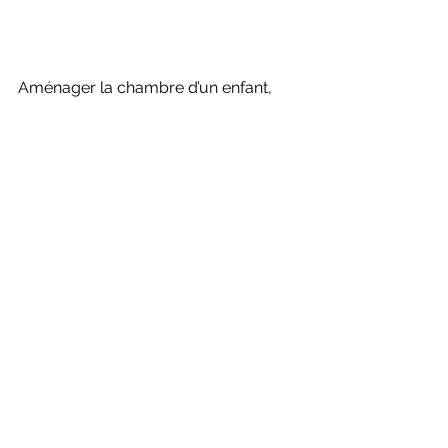
Aménager la chambre d’un enfant, 
c’est bien plus que poser un lit et une 
armoire. C’est créer un 
environnement adapté à son âge, 
sécurisant, stimulant et évolutif
.
 Avec quelques meubles bien choisis, 
des astuces DIY et une touche de 
personnalisation, la chambre devient 
le lieu où l’enfant peut grandir, rêver et 
s’épanouir.