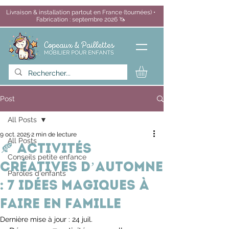
Livraison & installation partout en France (tournées) •
Fabrication : septembre 2026 🦄
Post
All Posts
9 oct. 2025
2 min de lecture
All Posts
🍂 Activités
Conseils petite enfance
créatives d’automne
Paroles d'enfants
: 7 idées magiques à
faire en famille
Dernière mise à jour :
24 juil.